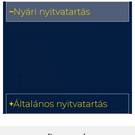
Nyári nyitvatartás
2026. június 15-től augusztus 30-ig:
hétfő: 12-18
kedd: 12-16
szerda: 9-16
csütörtök: 9-16
péntek: 9-14
szombat: zárva
vasárnap: zárva
Általános nyitvatartás