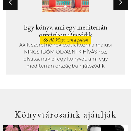
Egy könyv, ami egy mediterrán
országban játszódik
69 db
könyv van a polcon
Akik szeretnének csatlakozni a májusi
NINCS IDŐM OLVASNI KIHÍVÁShoz,
olvassanak el egy könyvet, ami egy
mediterrán országban játszódik
Könyvtárosaink ajánlják