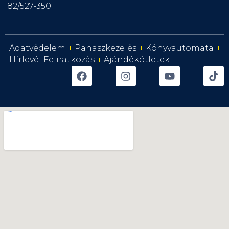
82/527-350
Adatvédelem
Panaszkezelés
Könyvautomata
Hírlevél Feliratkozás
Ajándékötletek