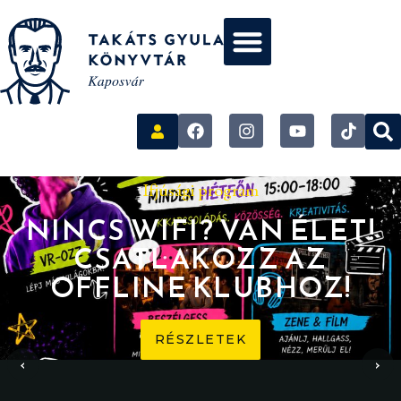
Ifjúsági program
NINCS WIFI? VAN ÉLET!
CSATLAKOZZ AZ
OFFLINE KLUBHOZ!
RÉSZLETEK
‹
›