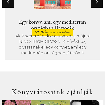
Egy könyv, ami egy mediterrán
országban játszódik
69 db
könyv van a polcon
Akik szeretnének csatlakozni a májusi
NINCS IDŐM OLVASNI KIHÍVÁShoz,
olvassanak el egy könyvet, ami egy
mediterrán országban játszódik
Könyvtárosaink ajánlják