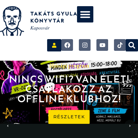
Ifjúsági program
NINCS WIFI? VAN ÉLET!
CSATLAKOZZ AZ
OFFLINE KLUBHOZ!
RÉSZLETEK
‹
›