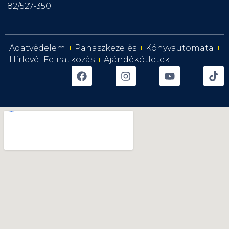
82/527-350
Adatvédelem
Panaszkezelés
Könyvautomata
Hírlevél Feliratkozás
Ajándékötletek