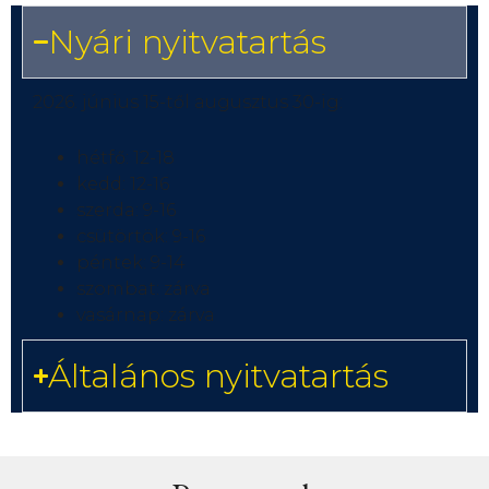
Nyári nyitvatartás
2026. június 15-től augusztus 30-ig:
hétfő: 12-18
kedd: 12-16
szerda: 9-16
csütörtök: 9-16
péntek: 9-14
szombat: zárva
vasárnap: zárva
Általános nyitvatartás