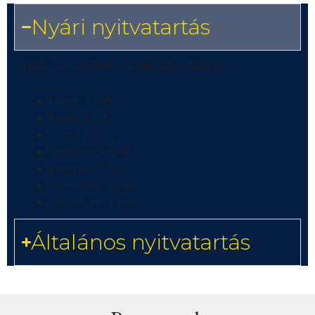
Nyári nyitvatartás
2026. június 15-től augusztus 30-ig:
hétfő: 12-18
kedd: 12-16
szerda: 9-16
csütörtök: 9-16
péntek: 9-14
szombat: zárva
vasárnap: zárva
Általános nyitvatartás