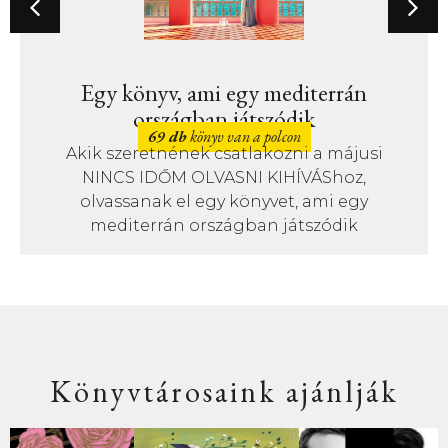
Egy könyv, ami egy mediterrán
országban játszódik
69 db
könyv van a polcon
Akik szeretnének csatlakozni a májusi
NINCS IDŐM OLVASNI KIHÍVÁShoz,
olvassanak el egy könyvet, ami egy
mediterrán országban játszódik
Könyvtárosaink ajánlják