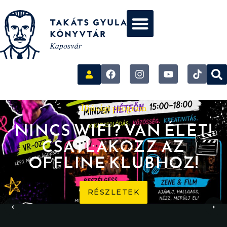
Ifjúsági program
NINCS WIFI? VAN ÉLET!
CSATLAKOZZ AZ
OFFLINE KLUBHOZ!
RÉSZLETEK
‹
›