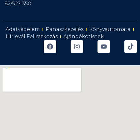
82/527-350
Adatvédelem
Panaszkezelés
Könyvautomata
Hírlevél Feliratkozás
Ajándékötletek