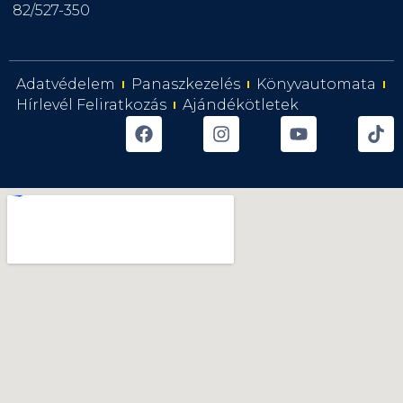
82/527-350
Adatvédelem
Panaszkezelés
Könyvautomata
Hírlevél Feliratkozás
Ajándékötletek