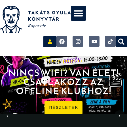
Ifjúsági program
NINCS WIFI? VAN ÉLET!
CSATLAKOZZ AZ
OFFLINE KLUBHOZ!
RÉSZLETEK
‹
›