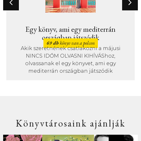
Egy könyv, ami egy mediterrán
országban játszódik
69 db
könyv van a polcon
Akik szeretnének csatlakozni a májusi
NINCS IDŐM OLVASNI KIHÍVÁShoz,
olvassanak el egy könyvet, ami egy
mediterrán országban játszódik
Könyvtárosaink ajánlják