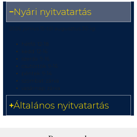
Nyári nyitvatartás
2026. június 15-től augusztus 30-ig:
hétfő: 12-18
kedd: 12-16
szerda: 9-16
csütörtök: 9-16
péntek: 9-14
szombat: zárva
vasárnap: zárva
Általános nyitvatartás