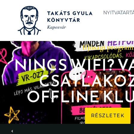
NYITVATART
Ifjúsági program
NINCS WIFI? V
CSATLAKO
OFFLINE KL
RÉSZLETEK
‹