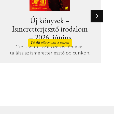
Új könyvek –
m
Szépirodalom – 2026.
június
31 db
könyv van a polcon
Sok érdekfeszítő könyv magyar íróktól
n.
is júniusban!