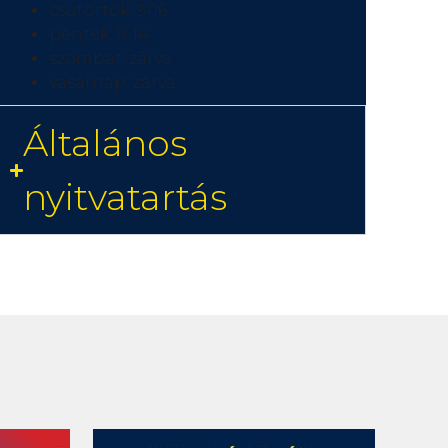
csütörtök: 9-16
péntek: 9-14
szombat: zárva
vasárnap: zárva
Általános
nyitvatartás