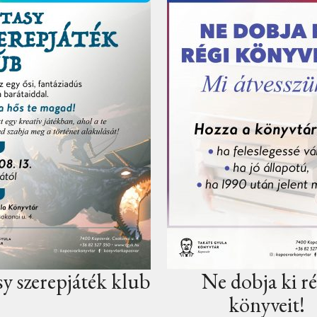
Ne dobja ki régi
Kit látnál s
könyveit!