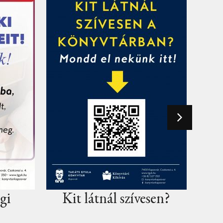
zívesen?
Ajándékötletet keres?