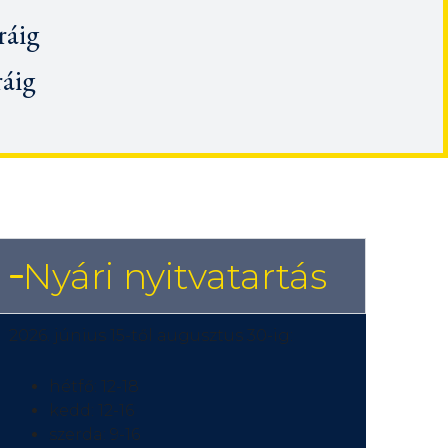
ráig
ráig
Nyári nyitvatartás
2026. június 15-től augusztus 30-ig:
hétfő: 12-18
kedd: 12-16
szerda: 9-16