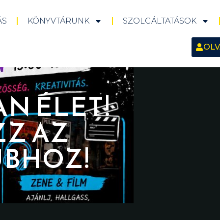
ÁS
KÖNYVTÁRUNK
SZOLGÁLTATÁSOK
OLV
AN ÉLET!
ZZ AZ
UBHOZ!