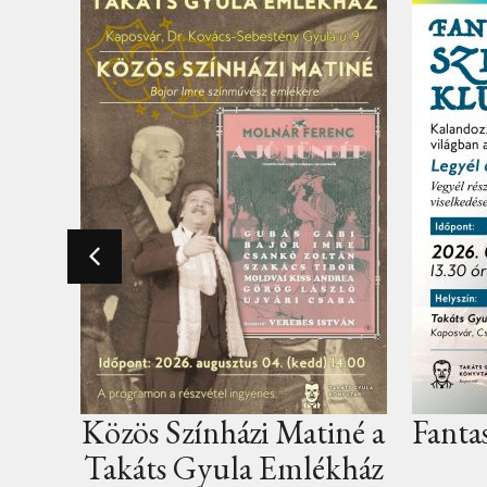
Matiné a
Fantasy szerepjáték klub
mlékház