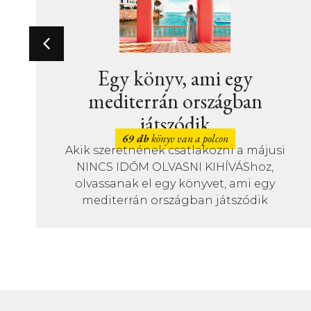
Új könyvek – Gyermek
ifjúsági irodalom – 20
egy
június
gban
23 db
könyv van a polcon
A mindenség működése? Foc
Abécé? Akár ezt is megtudhat
júniusi újdonságok közül.
 a májusi
VÁShoz,
ami egy
szódik