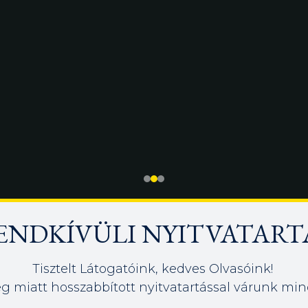
ENDKÍVÜLI NYITVATART
Tisztelt Látogatóink, kedves Olvasóink!
g miatt hosszabbított nyitvatartással várunk min