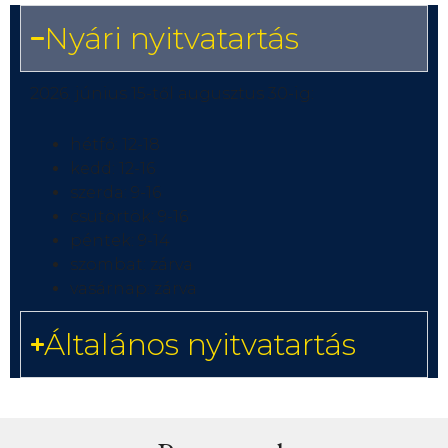
Nyári nyitvatartás
2026. június 15-től augusztus 30-ig:
hétfő: 12-18
kedd: 12-16
szerda: 9-16
csütörtök: 9-16
péntek: 9-14
szombat: zárva
vasárnap: zárva
Általános nyitvatartás