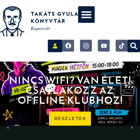
Ifjúsági program
NINCS WIFI? VAN ÉLET!
CSATLAKOZZ AZ
OFFLINE KLUBHOZ!
RÉSZLETEK
‹
›