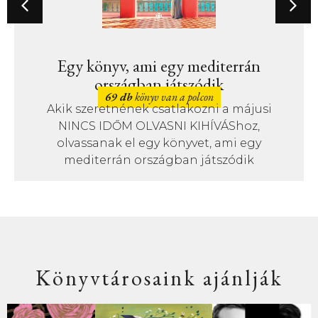
Egy könyv, ami egy mediterrán
országban játszódik
69 db
könyv van a polcon
Akik szeretnének csatlakozni a májusi
NINCS IDŐM OLVASNI KIHÍVÁShoz,
olvassanak el egy könyvet, ami egy
mediterrán országban játszódik
Könyvtárosaink ajánlják