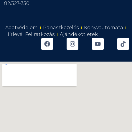
82/527-350
Adatvédelem
Panaszkezelés
Könyvautomata
Hírlevél Feliratkozás
Ajándékötletek