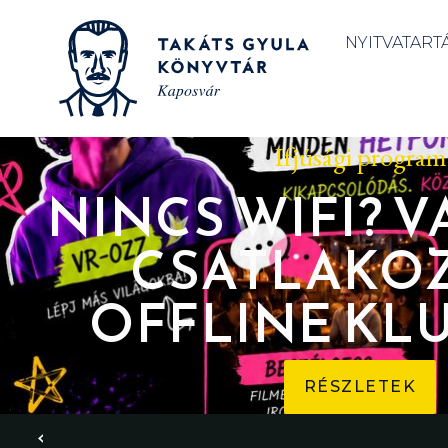
NYITVATART
Ifjúsági program
NINCS WIFI? V
CSATLAKO
OFFLINE KL
RÉSZLETEK
‹