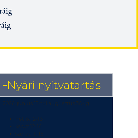
ráig
ráig
Nyári nyitvatartás
2026. június 15-től augusztus 30-ig:
hétfő: 12-18
kedd: 12-16
szerda: 9-16