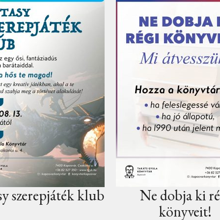
Ne dobja ki régi
Kit látnál 
könyveit!