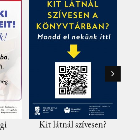
szívesen?
Ajándékötletet keres?