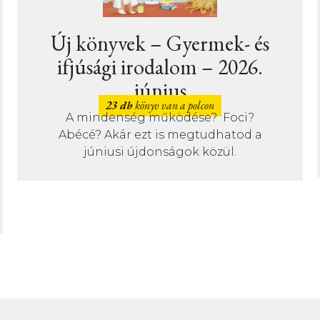
ek- és
Új könyvek –
 2026.
Ismeretterjesztő irod
– 2026. június
 Foci?
14 db
könyv van a polcon
Júniusban is változatos témá
hatod a
találsz az ismeretterjesztő polc
ül.