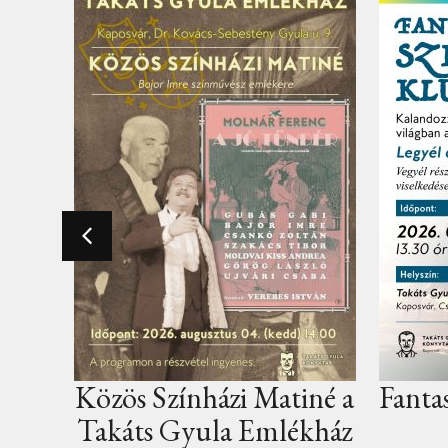
i Matiné a
Fantasy szerepjáték klub
 Emlékház