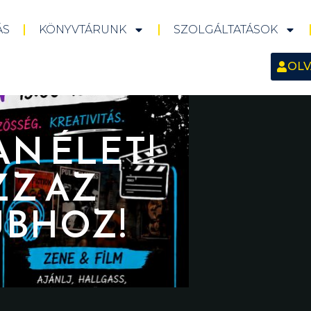
ÁS
KÖNYVTÁRUNK
SZOLGÁLTATÁSOK
OLV
AN ÉLET!
ZZ AZ
UBHOZ!