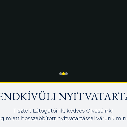
ENDKÍVÜLI NYITVATART
Tisztelt Látogatóink, kedves Olvasóink!
g miatt hosszabbított nyitvatartással várunk min