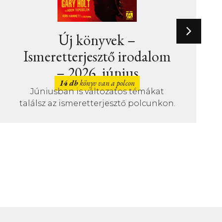
Új könyvek –
alom
Szépirodalom – 2026.
június
kat
31 db
könyv van a polcon
Sok érdekfeszítő könyv magyar írók
unkon.
is júniusban!