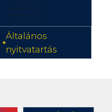
csütörtök: 9-16
péntek: 9-14
szombat: zárva
vasárnap: zárva
Általános
nyitvatartás