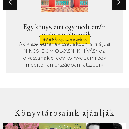
Egy könyv, ami egy mediterrán
országban játszódik
69 db
könyv van a polcon
Akik szeretnének csatlakozni a májusi
NINCS IDŐM OLVASNI KIHÍVÁShoz,
olvassanak el egy könyvet, ami egy
mediterrán országban játszódik
Könyvtárosaink ajánlják