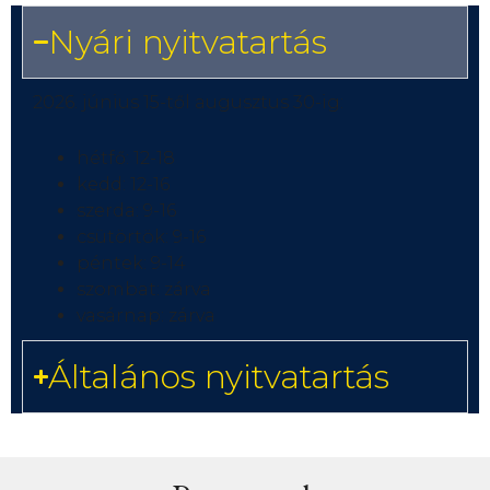
Nyári nyitvatartás
2026. június 15-től augusztus 30-ig:
hétfő: 12-18
kedd: 12-16
szerda: 9-16
csütörtök: 9-16
péntek: 9-14
szombat: zárva
vasárnap: zárva
Általános nyitvatartás