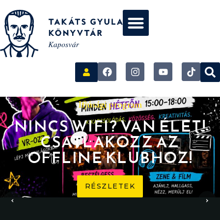
Ifjúsági program
NINCS WIFI? VAN ÉLET!
CSATLAKOZZ AZ
OFFLINE KLUBHOZ!
RÉSZLETEK
‹
›