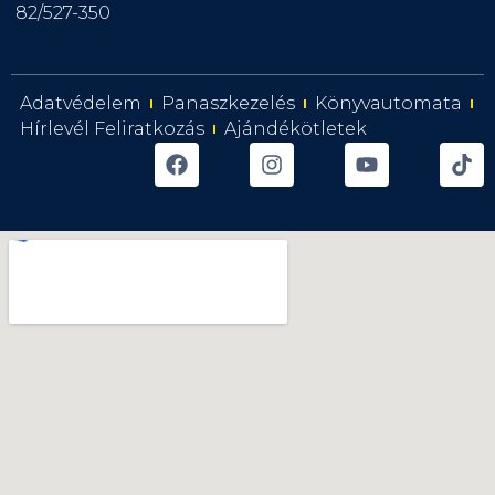
82/527-350
Adatvédelem
Panaszkezelés
Könyvautomata
Hírlevél Feliratkozás
Ajándékötletek