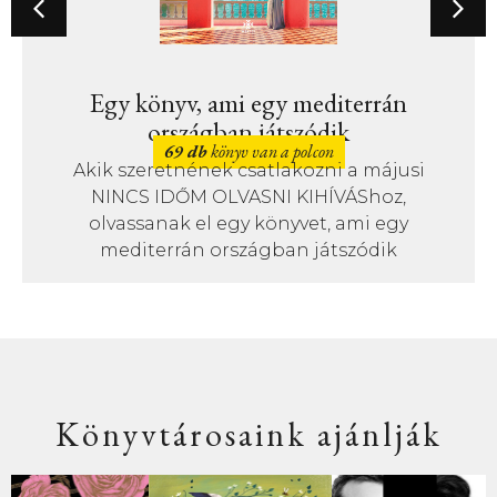
Egy könyv, ami egy mediterrán
országban játszódik
69 db
könyv van a polcon
Akik szeretnének csatlakozni a májusi
NINCS IDŐM OLVASNI KIHÍVÁShoz,
olvassanak el egy könyvet, ami egy
mediterrán országban játszódik
Könyvtárosaink ajánlják