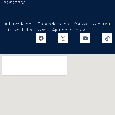
82/527-350
Adatvédelem
Panaszkezelés
Könyvautomata
Hírlevél Feliratkozás
Ajándékötletek