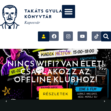
Ifjúsági program
NINCS WIFI? VAN ÉLET!
CSATLAKOZZ AZ
OFFLINE KLUBHOZ!
RÉSZLETEK
‹
›