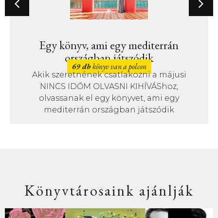
Egy könyv, ami egy mediterrán
országban játszódik
69 db
könyv van a polcon
Akik szeretnének csatlakozni a májusi
NINCS IDŐM OLVASNI KIHÍVÁShoz,
olvassanak el egy könyvet, ami egy
mediterrán országban játszódik
Könyvtárosaink ajánlják