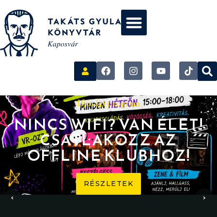
Ifjúsági program
NINCS WIFI? VAN ÉLET!
CSATLAKOZZ AZ
OFFLINE KLUBHOZ!
RÉSZLETEK
‹
›