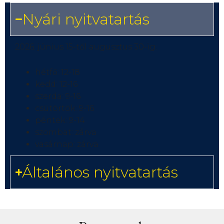
Nyári nyitvatartás
2026. június 15-től augusztus 30-ig:
hétfő: 12-18
kedd: 12-16
szerda: 9-16
csütörtök: 9-16
péntek: 9-14
szombat: zárva
vasárnap: zárva
Általános nyitvatartás