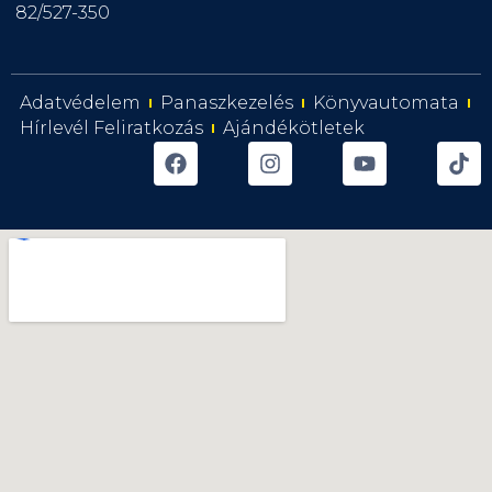
82/527-350
Adatvédelem
Panaszkezelés
Könyvautomata
Hírlevél Feliratkozás
Ajándékötletek