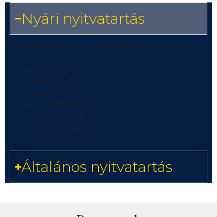
Nyári nyitvatartás
2026. június 15-től augusztus 30-ig:
hétfő: 12-18
kedd: 12-16
szerda: 9-16
csütörtök: 9-16
péntek: 9-14
szombat: zárva
vasárnap: zárva
Általános nyitvatartás