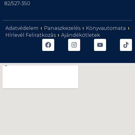
82/527-350
Adatvédelem
Panaszkezelés
Könyvautomata
Hírlevél Feliratkozás
Ajándékötletek