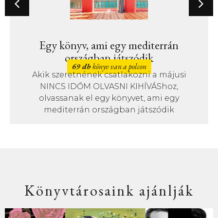
Egy könyv, ami egy mediterrán
országban játszódik
69 db
könyv van a polcon
Akik szeretnének csatlakozni a májusi
NINCS IDŐM OLVASNI KIHÍVÁShoz,
olvassanak el egy könyvet, ami egy
mediterrán országban játszódik
Könyvtárosaink ajánlják