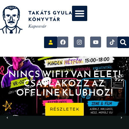
Ifjúsági program
NINCS WIFI? VAN ÉLET!
CSATLAKOZZ AZ
OFFLINE KLUBHOZ!
RÉSZLETEK
‹
›