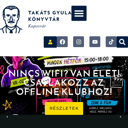
Ifjúsági program
NINCS WIFI? VAN ÉLET!
CSATLAKOZZ AZ
OFFLINE KLUBHOZ!
RÉSZLETEK
‹
›