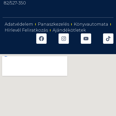
82/527-350
Adatvédelem
Panaszkezelés
Könyvautomata
Hírlevél Feliratkozás
Ajándékötletek