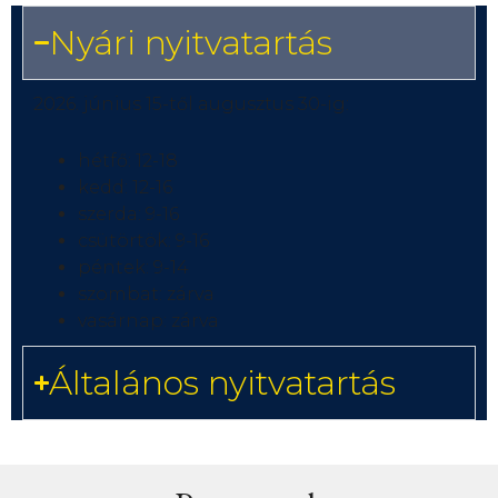
Nyári nyitvatartás
2026. június 15-től augusztus 30-ig:
hétfő: 12-18
kedd: 12-16
szerda: 9-16
csütörtök: 9-16
péntek: 9-14
szombat: zárva
vasárnap: zárva
Általános nyitvatartás