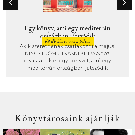
Egy könyv, ami egy mediterrán
országban játszódik
69 db
könyv van a polcon
Akik szeretnének csatlakozni a májusi
NINCS IDŐM OLVASNI KIHÍVÁShoz,
olvassanak el egy könyvet, ami egy
mediterrán országban játszódik
Könyvtárosaink ajánlják