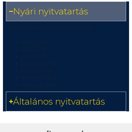
Nyári nyitvatartás
2026. június 15-től augusztus 30-ig:
hétfő: 12-18
kedd: 12-16
szerda: 9-16
csütörtök: 9-16
péntek: 9-14
szombat: zárva
vasárnap: zárva
Általános nyitvatartás