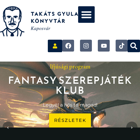
Ifjúsági program
FANTASY SZEREPJÁTÉK
KLUB
Legyél a hős te magad!
RÉSZLETEK
‹
›