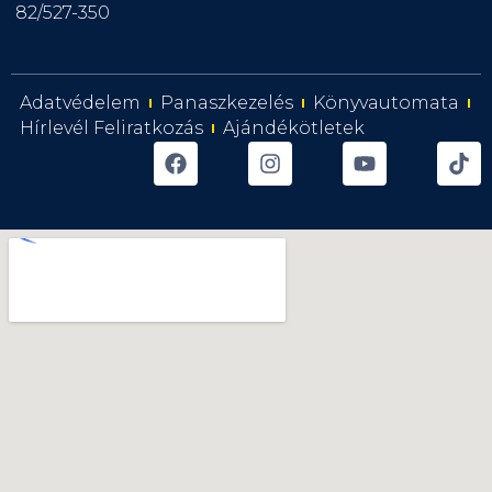
82/527-350
Adatvédelem
Panaszkezelés
Könyvautomata
Hírlevél Feliratkozás
Ajándékötletek