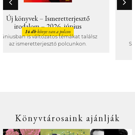
Új könyvek – Szépirodalom –
2026. június
31 db
könyv van a polcon
Sok érdekfeszítő könyv magyar íróktól
is júniusban!
Könyvtárosaink ajánlják