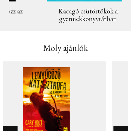
z
Kacagó csütörtökök a
K
gyermekkönyvtárban
Moly ajánlók