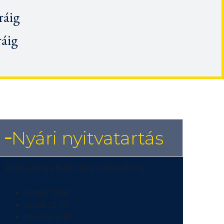
ráig
ráig
Nyári nyitvatartás
2026. június 15-től augusztus 30-ig:
hétfő: 12-18
kedd: 12-16
szerda: 9-16