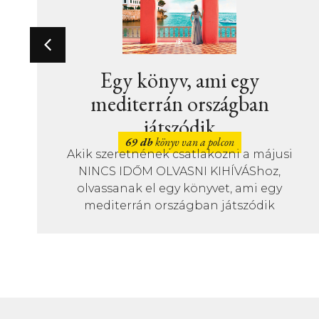
Új könyve
ifjúsági 
 könyv, ami egy
terrán országban
23 d
A mindens
játszódik
Abécé? Akár
9 db
könyv van a polcon
júniusi 
tnének csatlakozni a májusi
ŐM OLVASNI KIHÍVÁShoz,
k el egy könyvet, ami egy
rán országban játszódik