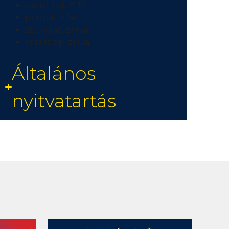
csütörtök: 9-16
péntek: 9-14
szombat: zárva
vasárnap: zárva
Általános
nyitvatartás