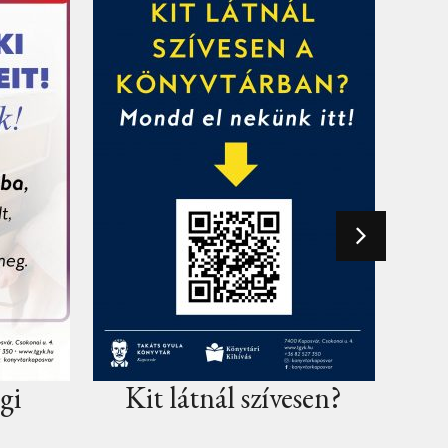
tnál szívesen?
Ajándékötletet kere