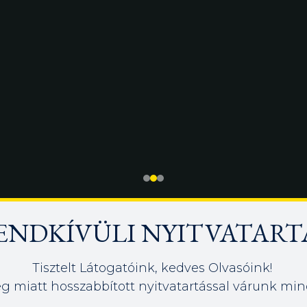
ENDKÍVÜLI NYITVATART
Tisztelt Látogatóink, kedves Olvasóink!
g miatt hosszabbított nyitvatartással várunk min