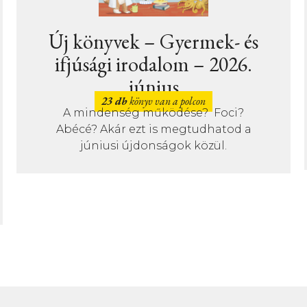
k – Gyermek- és
Új kö
irodalom – 2026.
Ismeretterj
június
– 2026
b
könyv van a polcon
ég működése? Foci?
14 db
köny
Júniusban is v
 ezt is megtudhatod a
találsz az ismere
újdonságok közül.