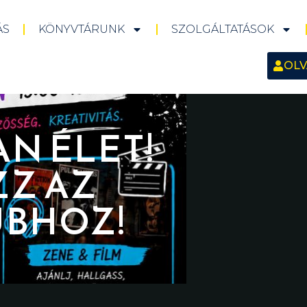
ÁS
KÖNYVTÁRUNK
SZOLGÁLTATÁSOK
OLV
AN ÉLET!
ZZ AZ
UBHOZ!