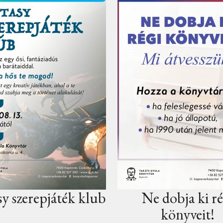
ub
Ne dobja ki régi
Kit lá
könyveit!