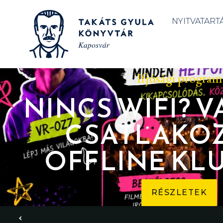
NYITVATART
Ifjúsági program
NINCS WIFI? V
CSATLAKO
OFFLINE KL
RÉSZLETEK
‹