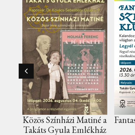
nházi Matiné a
Fantasy szerepjáték kl
yula Emlékház