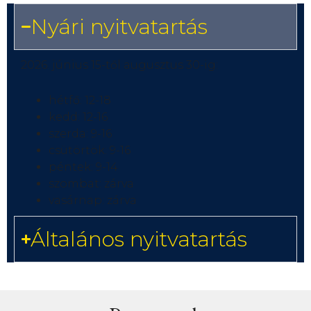
Nyári nyitvatartás
2026. június 15-től augusztus 30-ig:
hétfő: 12-18
kedd: 12-16
szerda: 9-16
csütörtök: 9-16
péntek: 9-14
szombat: zárva
vasárnap: zárva
Általános nyitvatartás