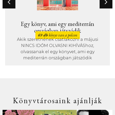
Egy könyv, ami egy mediterrán
országban játszódik
69 db
könyv van a polcon
Akik szeretnének csatlakozni a májusi
NINCS IDŐM OLVASNI KIHÍVÁShoz,
olvassanak el egy könyvet, ami egy
mediterrán országban játszódik
Könyvtárosaink ajánlják