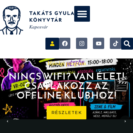
Ifjúsági program
NINCS WIFI? VAN ÉLET!
CSATLAKOZZ AZ
OFFLINE KLUBHOZ!
RÉSZLETEK
‹
›