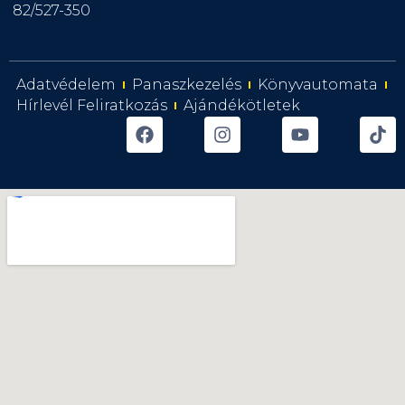
82/527-350
Adatvédelem
Panaszkezelés
Könyvautomata
Hírlevél Feliratkozás
Ajándékötletek