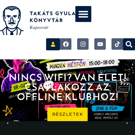
Ifjúsági program
NINCS WIFI? VAN ÉLET!
CSATLAKOZZ AZ
OFFLINE KLUBHOZ!
RÉSZLETEK
‹
›