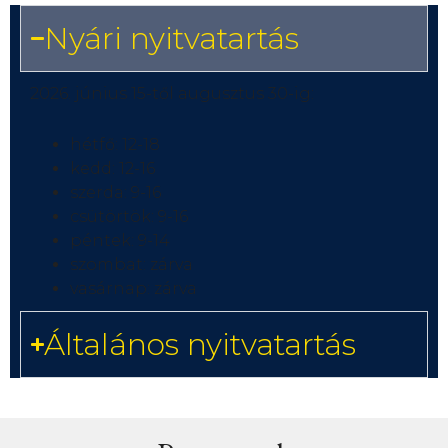
Nyári nyitvatartás
2026. június 15-től augusztus 30-ig:
hétfő: 12-18
kedd: 12-16
szerda: 9-16
csütörtök: 9-16
péntek: 9-14
szombat: zárva
vasárnap: zárva
Általános nyitvatartás