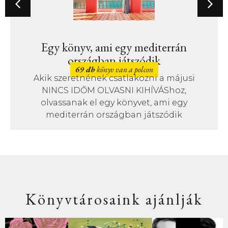
Egy könyv, ami egy mediterrán
országban játszódik
69 db
könyv van a polcon
Akik szeretnének csatlakozni a májusi
NINCS IDŐM OLVASNI KIHÍVÁShoz,
olvassanak el egy könyvet, ami egy
mediterrán országban játszódik
Könyvtárosaink ajánlják