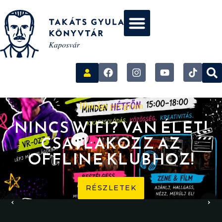
Ifjúsági program
NINCS WIFI? VAN ÉLET!
CSATLAKOZZ AZ
OFFLINE KLUBHOZ!
RÉSZLETEK
‹
›