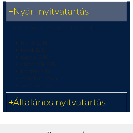
Nyári nyitvatartás
2026. június 15-től augusztus 30-ig:
hétfő: 12-18
kedd: 12-16
szerda: 9-16
csütörtök: 9-16
péntek: 9-14
szombat: zárva
vasárnap: zárva
Általános nyitvatartás