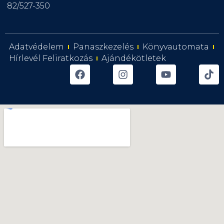
82/527-350
Adatvédelem
Panaszkezelés
Könyvautomata
Hírlevél Feliratkozás
Ajándékötletek