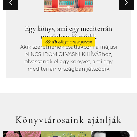
Egy könyv, ami egy mediterrán
országban játszódik
69 db
könyv van a polcon
Akik szeretnének csatlakozni a májusi
NINCS IDŐM OLVASNI KIHÍVÁShoz,
olvassanak el egy könyvet, ami egy
mediterrán országban játszódik
Könyvtárosaink ajánlják