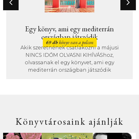
Egy könyv, ami egy mediterrán
országban játszódik
69 db
könyv van a polcon
Akik szeretnének csatlakozni a májusi
NINCS IDŐM OLVASNI KIHÍVÁShoz,
olvassanak el egy könyvet, ami egy
mediterrán országban játszódik
Könyvtárosaink ajánlják