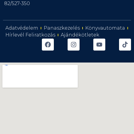
82/527-350
Adatvédelem
Panaszkezelés
Könyvautomata
Hírlevél Feliratkozás
Ajándékötletek