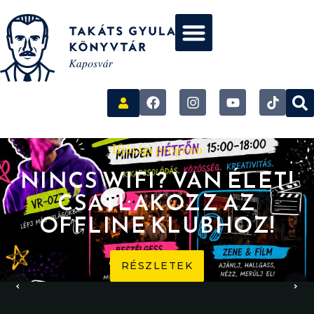
Ifjúsági program
NINCS WIFI? VAN ÉLET!
CSATLAKOZZ AZ
OFFLINE KLUBHOZ!
RÉSZLETEK
‹
›