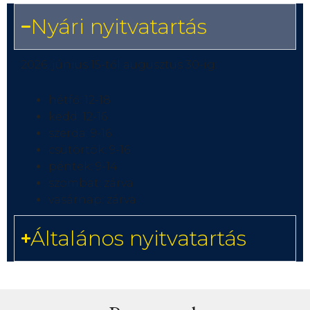
Nyári nyitvatartás
2026. június 15-től augusztus 30-ig:
hétfő: 12-18
kedd: 12-16
szerda: 9-16
csütörtök: 9-16
péntek: 9-14
szombat: zárva
vasárnap: zárva
Általános nyitvatartás