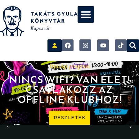
Ifjúsági program
NINCS WIFI? VAN ÉLET!
CSATLAKOZZ AZ
OFFLINE KLUBHOZ!
RÉSZLETEK
‹
›