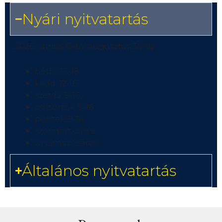
Nyári nyitvatartás
2026. június 15-től augusztus 30-ig:
hétfő: 12-18
kedd: 12-16
szerda: 9-16
csütörtök: 9-16
péntek: 9-14
szombat: zárva
vasárnap: zárva
Általános nyitvatartás