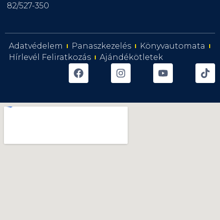
82/527-350
Adatvédelem
Panaszkezelés
Könyvautomata
Hírlevél Feliratkozás
Ajándékötletek