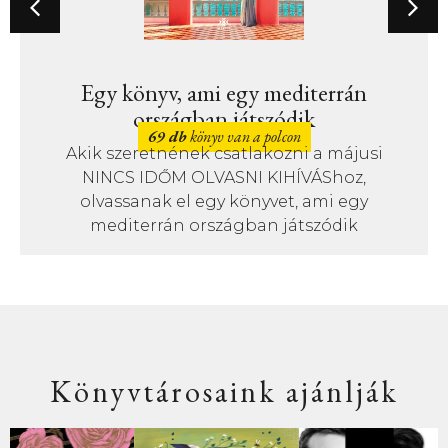
Egy könyv, ami egy mediterrán
országban játszódik
69 db
könyv van a polcon
Akik szeretnének csatlakozni a májusi
NINCS IDŐM OLVASNI KIHÍVÁShoz,
olvassanak el egy könyvet, ami egy
mediterrán országban játszódik
Könyvtárosaink ajánlják