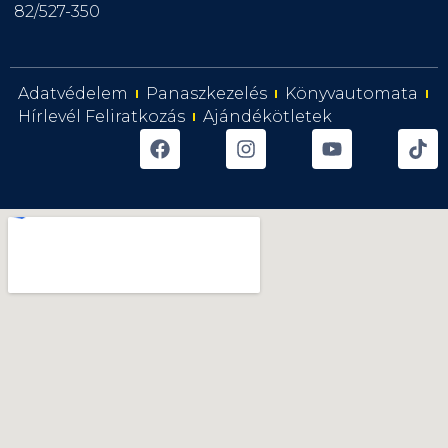
82/527-350
Adatvédelem
Panaszkezelés
Könyvautomata
Hírlevél Feliratkozás
Ajándékötletek