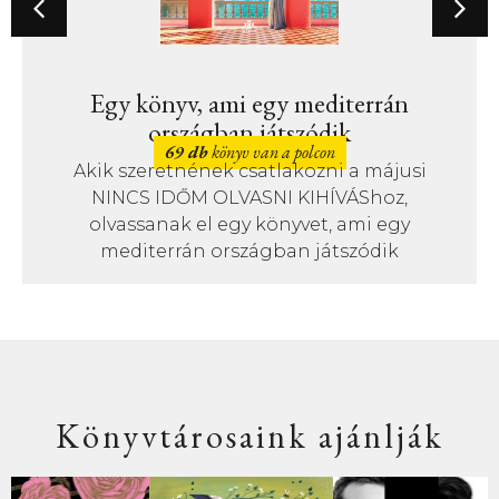
Egy könyv, ami egy mediterrán
országban játszódik
69 db
könyv van a polcon
Akik szeretnének csatlakozni a májusi
NINCS IDŐM OLVASNI KIHÍVÁShoz,
olvassanak el egy könyvet, ami egy
mediterrán országban játszódik
Könyvtárosaink ajánlják