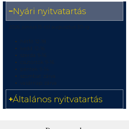
Nyári nyitvatartás
2026. június 15-től augusztus 30-ig:
hétfő: 12-18
kedd: 12-16
szerda: 9-16
csütörtök: 9-16
péntek: 9-14
szombat: zárva
vasárnap: zárva
Általános nyitvatartás