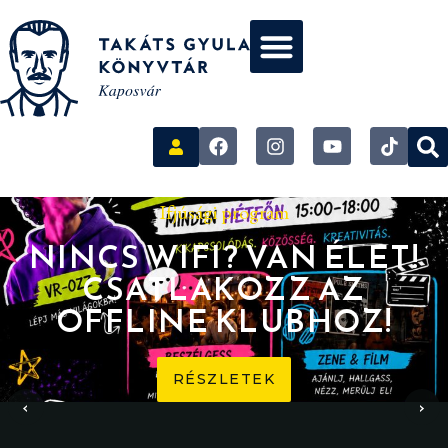
Ifjúsági program
NINCS WIFI? VAN ÉLET!
CSATLAKOZZ AZ
OFFLINE KLUBHOZ!
RÉSZLETEK
‹
›