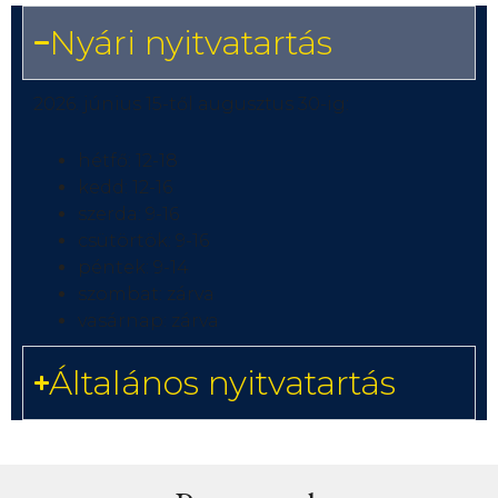
Nyári nyitvatartás
2026. június 15-től augusztus 30-ig:
hétfő: 12-18
kedd: 12-16
szerda: 9-16
csütörtök: 9-16
péntek: 9-14
szombat: zárva
vasárnap: zárva
Általános nyitvatartás