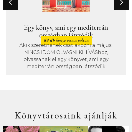
Egy könyv, ami egy mediterrán
országban játszódik
69 db
könyv van a polcon
Akik szeretnének csatlakozni a májusi
NINCS IDŐM OLVASNI KIHÍVÁShoz,
olvassanak el egy könyvet, ami egy
mediterrán országban játszódik
Könyvtárosaink ajánlják