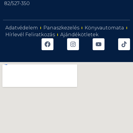
82/527-350
Adatvédelem
Panaszkezelés
Könyvautomata
Hírlevél Feliratkozás
Ajándékötletek