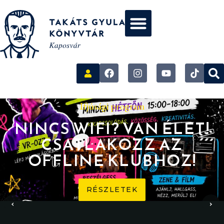
Ifjúsági program
NINCS WIFI? VAN ÉLET!
CSATLAKOZZ AZ
OFFLINE KLUBHOZ!
RÉSZLETEK
‹
›