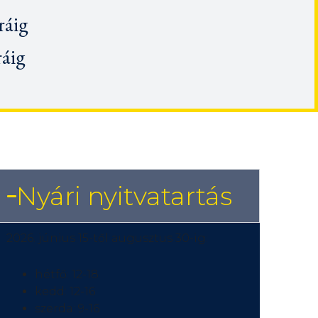
ráig
ráig
Nyári nyitvatartás
2026. június 15-től augusztus 30-ig:
hétfő: 12-18
kedd: 12-16
szerda: 9-16