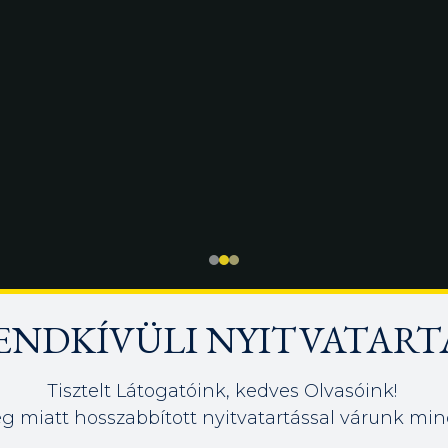
ENDKÍVÜLI NYITVATART
Tisztelt Látogatóink, kedves Olvasóink!
g miatt hosszabbított nyitvatartással várunk min