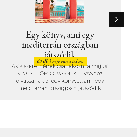
Új könyvek – Gyermek- és
ifjúsági irodalom – 2026.
június
23 db
könyv van a polcon
A mindenség működése? Foci?
Abécé? Akár ezt is megtudhatod a
júniusi újdonságok közül.