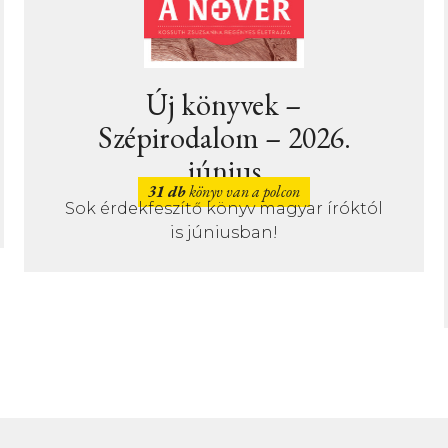
Egy könyv, ami egy
mediterrán országban
játszódik
69 db
könyv van a polcon
Akik szeretnének csatlakozni a májusi
NINCS IDŐM OLVASNI KIHÍVÁShoz,
olvassanak el egy könyvet, ami egy
mediterrán országban játszódik