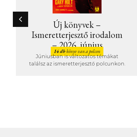
Új könyvek –
Szépirodalom – 2026.
június
31 db
könyv van a polcon
Sok érdekfeszítő könyv magyar íróktól
is júniusban!