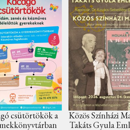
 Színházi Matiné a
Fantasy szerepjáté
s Gyula Emlékház