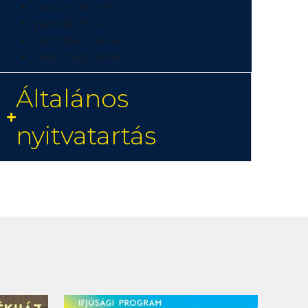
csütörtök: 9-16
péntek: 9-14
szombat: zárva
vasárnap: zárva
Általános
nyitvatartás