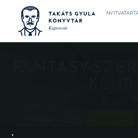
NYITVATART
Ifjúsági program
FANTASY SZER
KLUB
Legyél a hős te maga
RÉSZLETEK
‹