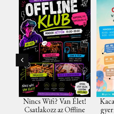
et!
Kacagó csütörtökök a
Közös
ine
gyermekkönyvtárban
Takát