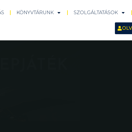
ÁS
KÖNYVTÁRUNK
SZOLGÁLTATÁSOK
OLV
EPJÁTÉK
d!