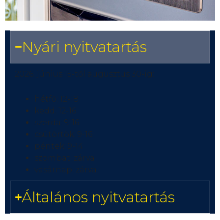
Nyári nyitvatartás
2026. június 15-től augusztus 30-ig:
hétfő: 12-18
kedd: 12-16
szerda: 9-16
csütörtök: 9-16
péntek: 9-14
szombat: zárva
vasárnap: zárva
Általános nyitvatartás