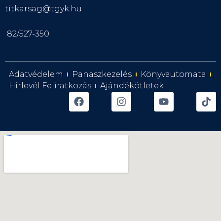
titkarsag@tgyk.hu
82/527-350
Adatvédelem
Panaszkezelés
Könyvautomata
Hírlevél Feliratkozás
Ajándékötletek