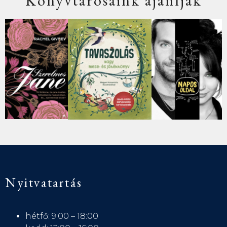
Könyvtárosaink ajánlják
Nyitvatartás
hétfő: 9:00 – 18:00