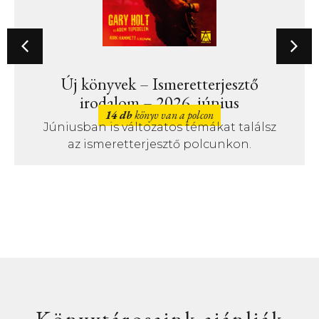
Új könyvek – Ismeretterjesztő
irodalom – 2026. június
14 db
könyv van a polcon
Júniusban is változatos témákat találsz
az ismeretterjesztő polcunkon.