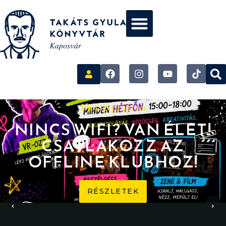
Ifjúsági program
NINCS WIFI? VAN ÉLET!
CSATLAKOZZ AZ
OFFLINE KLUBHOZ!
RÉSZLETEK
‹
›